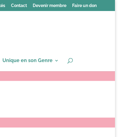
tés
Contact
Devenir membre
Faire un don
Unique en son Genre
té transgenre