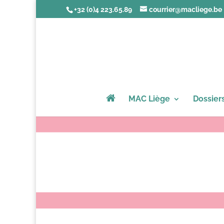
+32 (0)4 223.65.89
courrier@macliege.be
MAC Liège
Dossier
31 mars – Jou
E