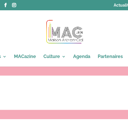
Actuali
s
MACazine
Culture
Agenda
Partenaires
rnée internationale de la visibili
rynn Robert - Administrateur·trice à la Maison Arc-en-Ciel de Liège