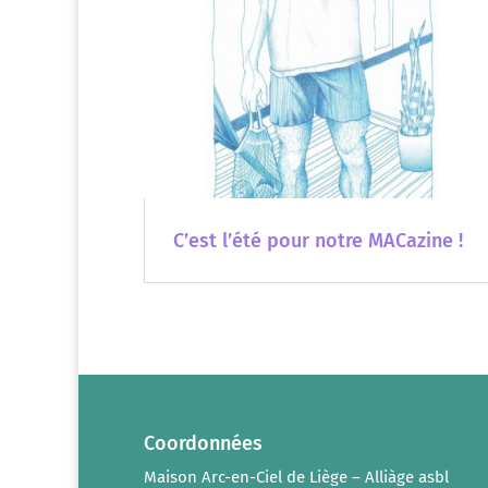
C’est l’été pour notre MACazine !
Coordonnées
Maison Arc-en-Ciel de Liège – Alliàge asbl