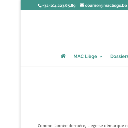
+32 (0)4 223.65.89
courrier@macliege.be
MAC Liège
Dossier
Comme l’année dernière, Liège se démarque net