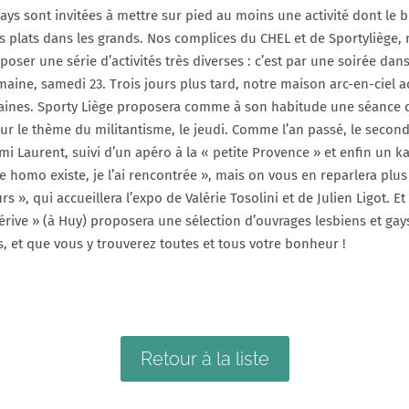
ys sont invitées à mettre sur pied au moins une activité dont le but
its plats dans les grands. Nos complices du CHEL et de Sportyliè
oser une série d’activités très diverses : c’est par une soirée da
ine, samedi 23. Trois jours plus tard, notre maison arc-en-ciel acc
aines. Sporty Liège proposera comme à son habitude une séance d
 sur le thème du militantisme, le jeudi. Comme l’an passé, le seco
i Laurent, suivi d’un apéro à la « petite Provence » et enfin un k
 homo existe, je l’ai rencontrée », mais on vous en reparlera plus 
rs », qui accueillera l’expo de Valérie Tosolini et de Julien Ligot.
 Dérive » (à Huy) proposera une sélection d’ouvrages lesbiens et g
, et que vous y trouverez toutes et tous votre bonheur !
Retour à la liste