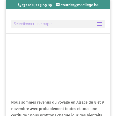
+32 (0)4 223.65.89
courrier@macliege.be
Sélectionner une page
Édito | Décembre
2008
Nous sommes revenus du voyage en Alsace du 8 et 9
novembre avec probablement toutes et tous une
certitude : nous profitons chaque jour des bienfaits