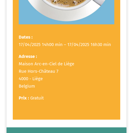
Dates :
17/04/2025 14h00 min – 17/04/2025 16h30 min
Adresse :
Maison Arc-en-Ciel de Liège
Rue Hors-Château 7
4000 - Liège
Belgium
Prix :
Gratuit