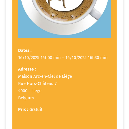
Dates :
16/10/2025 14h00 min – 16/10/2025 16h30 min
Adresse :
Maison Arc-en-Ciel de Liège
Rue Hors-Château 7
4000 - Liège
Belgium
Prix :
Gratuit