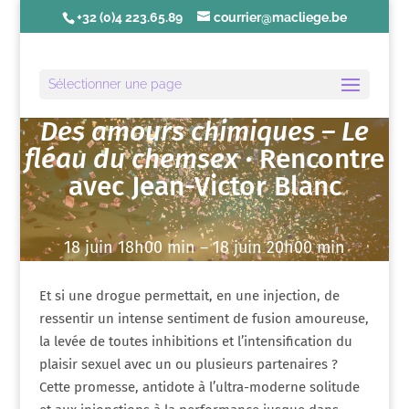
+32 (0)4 223.65.89
courrier@macliege.be
Sélectionner une page
Des amours chimiques – Le
fléau du chemsex
· Rencontre
avec Jean-Victor Blanc
18 juin 18h00 min – 18 juin 20h00 min
Et si une drogue permettait, en une injection, de
ressentir un intense sentiment de fusion amoureuse,
la levée de toutes inhibitions et l’intensification du
plaisir sexuel avec un ou plusieurs partenaires ?
Cette promesse, antidote à l’ultra-moderne solitude