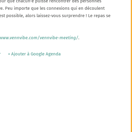
, pour que chacun·e puisse rencontrer des personnes
ve. Peu importe que les connexions qui en découlent
st possible, alors laissez-vous surprendre ! Le repas se
/www.vennvibe.com/vennvibe-meeting/
.
r
+ Ajouter à Google Agenda