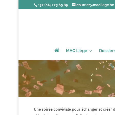
+32 (0)4 223.65.89
courrier@macliege.be
MAC Liège
Dossier
Une soirée conviviale pour échanger et créer d