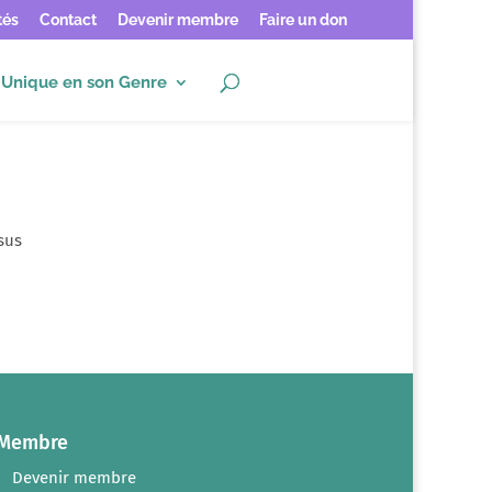
tés
Contact
Devenir membre
Faire un don
Unique en son Genre
sus
Membre
Devenir membre