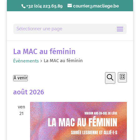
+32 (0)4 223.65.89
courrier@macliege.be
Sélectionner une page
La MAC au féminin
La MAC au féminin
Évènements
Recherch
Navig
Évènements
À venir
Liste
de
et
Recherche
Sélectionnez
vues
navigatio
août 2026
une
Évèn
de
date.
vues
ven
21
Évèneme