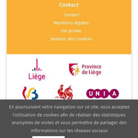
Contact
Contact
Mentions légales
Vie privée
Gestion des cookies
En poursuivant votre navigation sur ce site, vous acceptez
l'utilisation de cookies afin de réaliser des statistiques
anonymes de visites et vous permettre de partager des
informations sur les réseaux sociaux