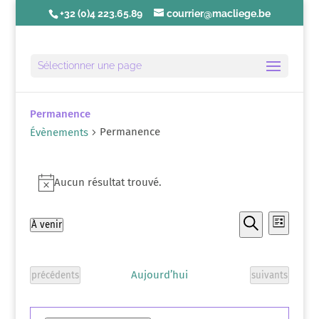
+32 (0)4 223.65.89
courrier@macliege.be
Sélectionner une page
Permanence
Permanence
Évènements
Évènements
Aucun résultat trouvé.
Notice
Recherch
Navig
À venir
Liste
de
et
Recherche
Sélectionnez
vues
navigatio
une
Évèn
de
Aujourd’hui
date.
Évènements
Évènements
précédents
suivants
vues
Évèneme