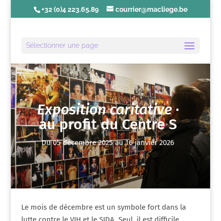
+32 (0)4 223.65.89
courrier@macliege.be
Sélectionner une page
Exposition caritative
·
au profit du Centre S
Du 05 décembre 2025 au 16 janvier 2026
Le mois de décembre est un symbole fort dans la
lutte contre le VIH et le SIDA. Seul, il est difficile