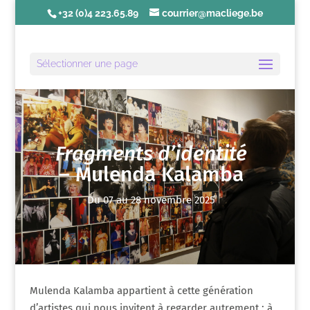
+32 (0)4 223.65.89
courrier@macliege.be
Sélectionner une page
Fragments d’identité
– Mulenda Kalamba
Du 07 au 28 novembre 2025
Mulenda Kalamba appartient à cette génération
d’artistes qui nous invitent à regarder autrement : à