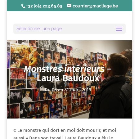
+32 (0)4 223.65.89
courrier@macliege.be
Sélectionner une page
Monstres intérieurs
–
Laura Baudoux
Du 08 au 31 mars 2019
« Le monstre qui dort en moi doit mourir, et moi
aussi » Dans son travail, Laura Baudoux a élu le