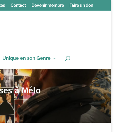
tés
Contact
Devenir membre
Faire un don
Unique en son Genre
sses à Mélo