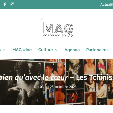
Actuali
s
MACazine
Culture
Agenda
Partenaires
bien qu’avec le cœur
– Les Tchini
Du 03 au 25 octobre 2024