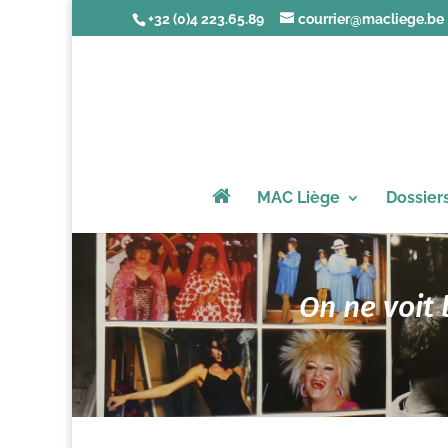
+32 (0)4 223.65.89
courrier@macliege.be
MAC Liège
Dossier
On ne voit 