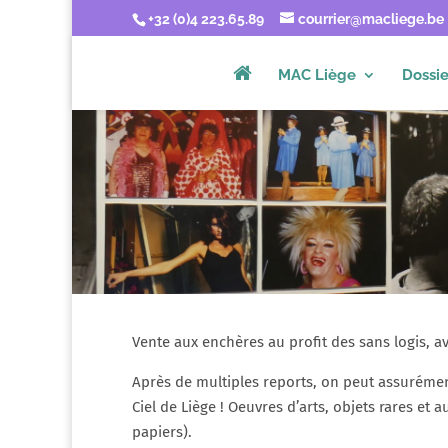
+32 (0)4 223.65.89
courrier@macliege.be
MAC Liège
Dossie
Vente aux enchères au profit des sans logis, 
Après de multiples reports, on peut assurémen
Ciel de Liège ! Oeuvres d’arts, objets rares et 
papiers).