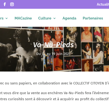
Actuali
rs
MACazine
Culture
Agenda
Partenaires
Va-Nu-Pieds
Du 07 au 19 juin 2021
avec ou sans papiers, en collaboration avec le COLLECTIF CITOYEN 
t vous dire que la vente aux enchères Va-Nu-Pieds fera l’événement
autres curiosités sont à découvrir et à acquérir au profit du collect