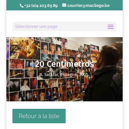
+32 (0)4 223.65.89
courrier@macliege.be
Sélectionner une page
20 Centimetros
R. Salazar, Espagne, 2005.
Retour à la liste