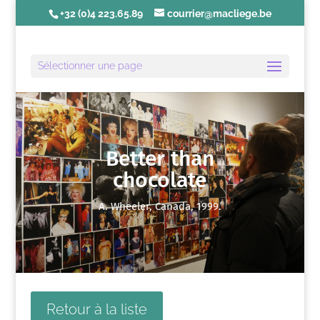
+32 (0)4 223.65.89
courrier@macliege.be
Sélectionner une page
Better than
chocolate
A. Wheeler, Canada, 1999.
Retour à la liste