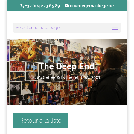
+32 (0)4 223.65.89
courrier@macliege.be
Sélectionner une page
The Deep End
S. McGehee & D. Siegel, USA, 2001.
Retour à la liste