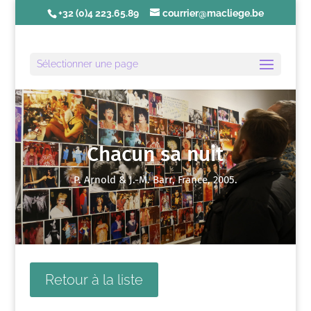
+32 (0)4 223.65.89
courrier@macliege.be
Sélectionner une page
Chacun sa nuit
P. Arnold & J.-M. Barr, France, 2005.
Retour à la liste