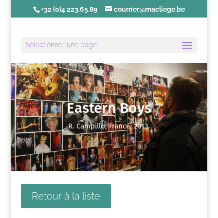
+32 (0)4 223.65.89
courrier@macliege.be
Sélectionner une page
Eastern Boys
R. Campillo, France, 2013.
Retour à la liste