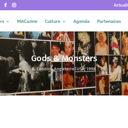
Actuali
rs
MACazine
Culture
Agenda
Partenaires
Gods & Monsters
B. Condon, Angleterre/USA, 1998.