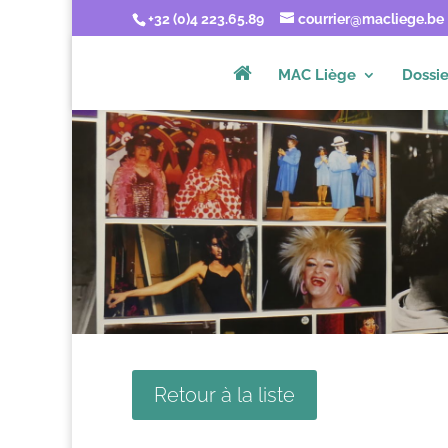
+32 (0)4 223.65.89
courrier@macliege.be
MAC Liège
Dossie
Retour à la liste