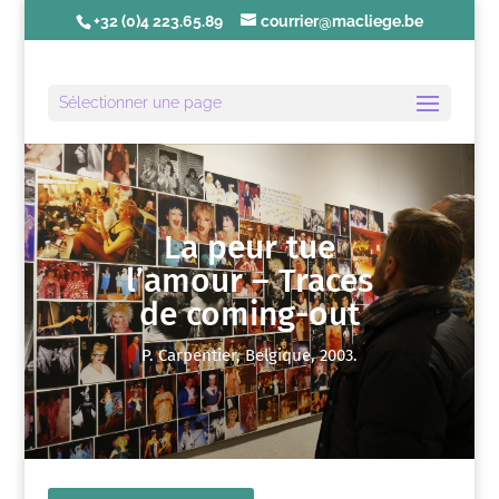
+32 (0)4 223.65.89
courrier@macliege.be
Sélectionner une page
La peur tue
l’amour – Traces
de coming-out
P. Carpentier, Belgique, 2003.