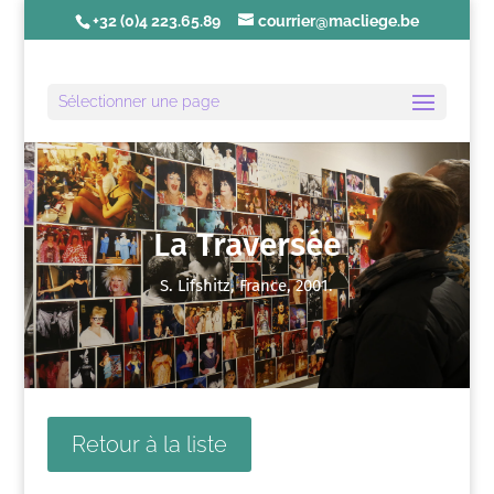
+32 (0)4 223.65.89
courrier@macliege.be
Sélectionner une page
La Traversée
S. Lifshitz, France, 2001.
Retour à la liste