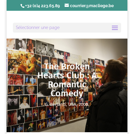
+32 (0)4 223.65.89
courrier@macliege.be
Sélectionner une page
The Broken
Hearts Club : A
Romantic
Comedy
G. Berlanti, USA, 2000.