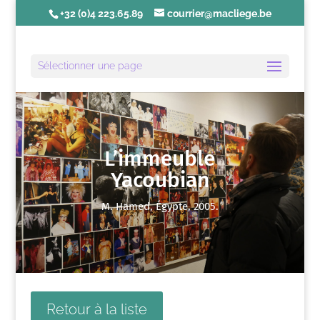
+32 (0)4 223.65.89
courrier@macliege.be
Sélectionner une page
L’immeuble
Yacoubian
M. Hamed, Égypte, 2005.
Retour à la liste