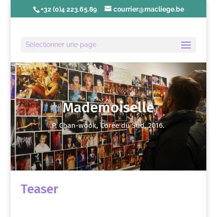
+32 (0)4 223.65.89
courrier@macliege.be
Sélectionner une page
Mademoiselle
P. Chan-wook, Corée du Sud, 2016.
Teaser