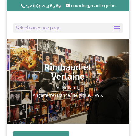
+32 (0)4 223.65.89
courrier@macliege.be
Sélectionner une page
Rimbaud et
Verlaine
A. Holland,
Angleterre/France/Belgique, 1995.