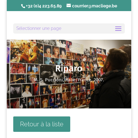
+32 (0)4 223.65.89
courrier@macliege.be
Sélectionner une page
Riparo
M. S. Puccioni, Italie/France, 2007.
Retour à la liste