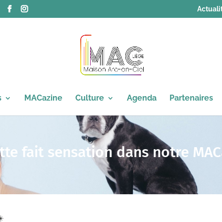
Actuali
s
MACazine
Culture
Agenda
Partenaires
tte fait sensation dans notre MACa