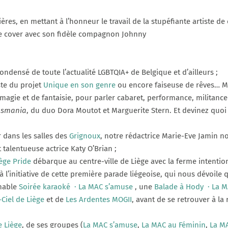
nières, en mettant à l’honneur le travail de la stupéfiante artiste 
tre cover avec son fidèle compagnon Johnny
ndensé de toute l’actualité LGBTQIA+ de Belgique et d’ailleurs ;
ste du projet
Unique en son genre
ou encore faiseuse de rêves… M
 magie et de fantaisie, pour parler cabaret, performance, militance
nsmania
, du duo Dora Moutot et Marguerite Stern. Et devinez quoi 
r dans les salles des
Grignoux
, notre rédactrice Marie-Eve Jamin no
 talentueuse actrice Katy O’Brian ;
ège Pride
débarque au centre-ville de Liège avec la ferme intent
l’initiative de cette première parade liégeoise, qui nous dévoil
rnable
Soirée karaoké
· La MAC s’amuse
, une
Balade à Hody
· La 
Ciel de Liège
et de
Les Ardentes MOGII
, avant de se retrouver à l
e Liège
, de ses groupes (
La MAC s’amuse
,
La MAC au Féminin
,
La M