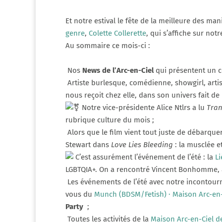
Et notre estival le fête de la meilleure des ma
genre
,
Colette Collerette
, qui s’affiche sur no
Au sommaire ce mois-ci :
Nos
News de l’Arc-en-Ciel
qui présentent un co
Artiste burlesque, comédienne, showgirl, arti
nous reçoit chez elle, dans son univers fait de
Notre vice-présidente Alice Ntlrs a lu
Tra
rubrique culture du mois ;
Alors que le film vient tout juste de débarque
Stewart dans
Love Lies Bleeding
: la musclée et
C’est assurément l’événement de l’été : la
Li
LGBTQIA+. On a rencontré Vincent Bonhomme, à 
Les événements de l’été avec notre incontou
vous du
Munch (BDSM/Fetish) · Maison Arc-en-
Party
;
Toutes les activités de la
Maison Arc-en-Ciel d