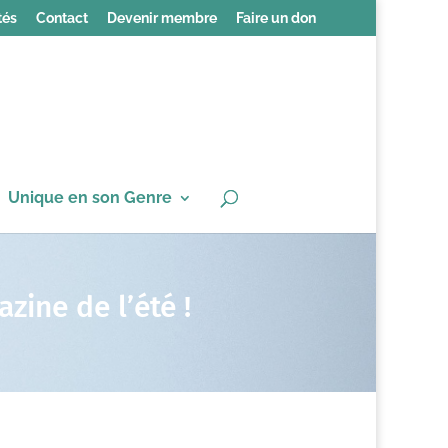
tés
Contact
Devenir membre
Faire un don
Unique en son Genre
zine de l’été !