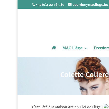
+32 (0)4 223.65.89
courrier@macliege.be
MAC Liège
Dossier
Colette Collere
C’est l’été à la Maison Arc-en-Ciel de Liège !