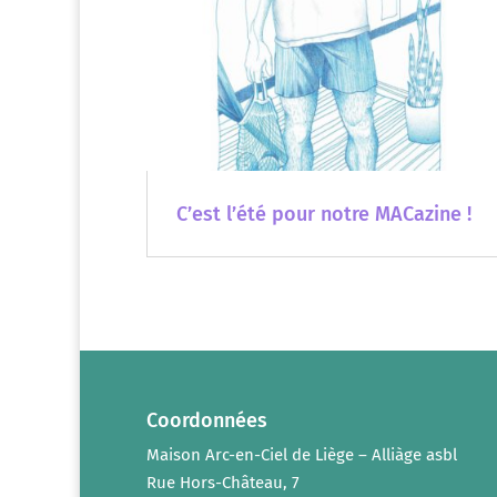
C’est l’été pour notre MACazine !
Coordonnées
Maison Arc-en-Ciel de Liège – Alliàge asbl
Rue Hors-Château, 7