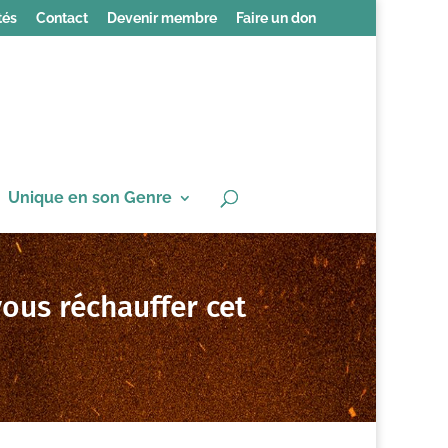
tés
Contact
Devenir membre
Faire un don
Unique en son Genre
us réchauffer cet