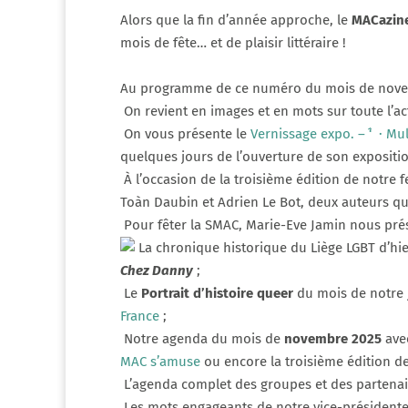
Alors que la fin d’année approche, le
MACazin
mois de fête… et de plaisir littéraire !
Au programme de ce numéro du mois de nove
On revient en images et en mots sur toute l’a
On vous présente le
Vernissage expo. – ‘́
· Mu
quelques jours de l’ouverture de son exposition 
À l’occasion de la troisième édition de notre fe
Toàn Daubin et Adrien Le Bot, deux auteurs qui
Pour fêter la SMAC, Marie-Eve Jamin nous pré
La chronique historique du Liège LGBT d’hier
Chez Danny
;
Le
Portrait d’histoire queer
du mois de notre j
France
;
Notre agenda du mois de
novembre 2025
ave
MAC s’amuse
ou encore la troisième édition de 
L’agenda complet des groupes et des partenai
Les mots engageants de notre vice-présidente A