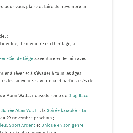
rs pour vous plaire et faire de novembre un
el ;
d’identité, de mémoire et d’héritage, à
-en-Ciel de Liège
s’aventure en terrain avec
uer à rêver et à s’évader à tous les âges ;
dans les souvenirs savoureux et parfois osés de
ique Mami Watta, nouvelle reine de
Drag Race
 Soirée Atlas Vol. III
; la
Soirée karaoké
· La
 au 29 novembre prochain ;
iels
,
Sport Ardent
et
Unique en son genre
;
la Journée du souvenir trans.