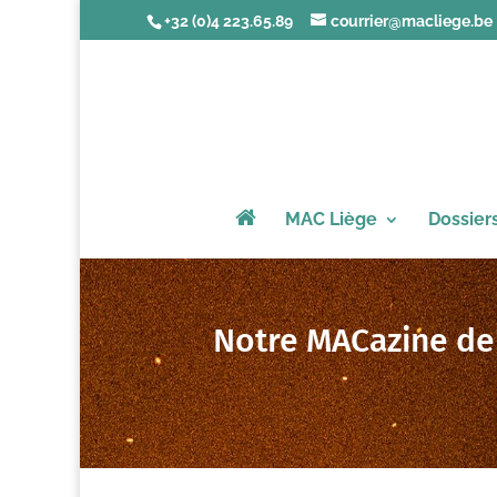
+32 (0)4 223.65.89
courrier@macliege.be
MAC Liège
Dossier
Notre MACazine de