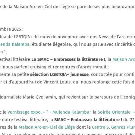
e
de la Maison Arc-en-Ciel de Liège se pare de ses plus beaux atou
mbre 2025 :
ctualité LGBTQIA+ du mois de novembre avec nos News de l’arc-en-ci
lenda Kalamba
, étudiante liégeoise, qui nous parle avec sincérité 
‘́ ;
stival littéraire
La SMAC – Embrassez la littérature !
, la
Maison Arc
 nous parlent cruising et rencontres d’après-minuit ;
sente sa petite
sélection LGBTQIA+ jeunesse
, concoctée pour contin
 et d’aujourd’hui de Vincent Louis, qui nous replonge cette fois 
ournaliste Marie-Eve Jamin, qui revient sur le parcours de l’icon
c le
Vernissage expo. – ‘́
· Mulenda Kalamba
; la
Soirée Orientale
–
notre festival littéraire, la
SMAC – Embrassez la littérature !
du 27
res de la
Maison Arc-en-Ciel de Liège
dont le
Centre S
,
Genres Plur
lice, à quelques jours de la Journée du souvenir intersexe et de 