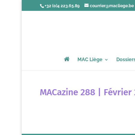
+32 (0)4 223.65.89
courrier@macliege.be
MAC Liège
Dossier
MACazine 288 | Février