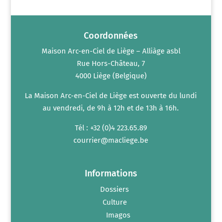
n
m
t
e
n
t
s
Coordonnées
Maison Arc-en-Ciel de Liège – Alliàge asbl
Rue Hors-Château, 7
4000 Liège (Belgique)
La Maison Arc-en-Ciel de Liège est ouverte du lundi
au vendredi, de 9h à 12h et de 13h à 16h.
Tél : +32 (0)4 223.65.89
courrier@macliege.be
Informations
Dossiers
Culture
Imagos