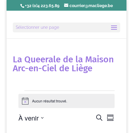
+32 (0)4 223.65.89
courrier@macliege.be
Sélectionner une page
La Queerale de la Maison
Arc-en-Ciel de Liège
Évènements
Aucun résultat trouvé.
N
o
t
N
R
À venir
R
i
e
R
a
c
e
c
é
S
e
v
c
h
s