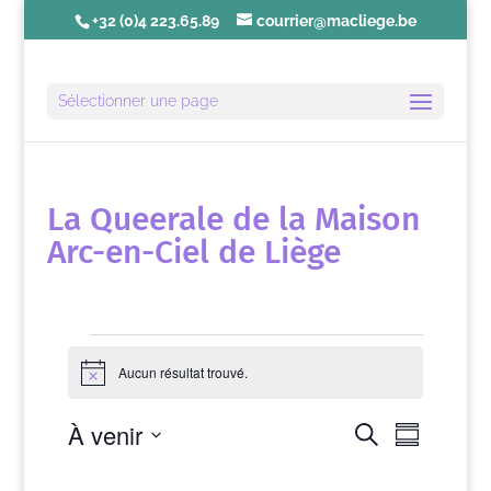
+32 (0)4 223.65.89
courrier@macliege.be
Sélectionner une page
La Queerale de la Maison
Arc-en-Ciel de Liège
Évènements
Aucun résultat trouvé.
N
o
t
N
R
À venir
R
i
e
R
a
c
e
c
é
S
e
v
c
h
s