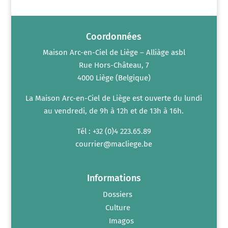
n
m
t
e
n
t
s
Coordonnées
Maison Arc-en-Ciel de Liège – Alliàge asbl
Rue Hors-Château, 7
4000 Liège (Belgique)
La Maison Arc-en-Ciel de Liège est ouverte du lundi
au vendredi, de 9h à 12h et de 13h à 16h.
Tél : +32 (0)4 223.65.89
courrier@macliege.be
Informations
Dossiers
Culture
Imagos