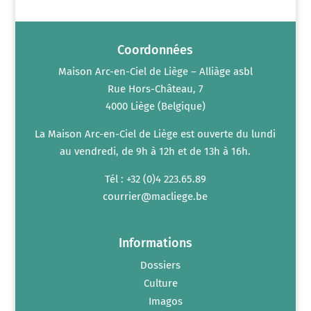
n
m
t
e
n
t
s
Coordonnées
Maison Arc-en-Ciel de Liège – Alliàge asbl
Rue Hors-Château, 7
4000 Liège (Belgique)
La Maison Arc-en-Ciel de Liège est ouverte du lundi
au vendredi, de 9h à 12h et de 13h à 16h.
Tél : +32 (0)4 223.65.89
courrier@macliege.be
Informations
Dossiers
Culture
Imagos