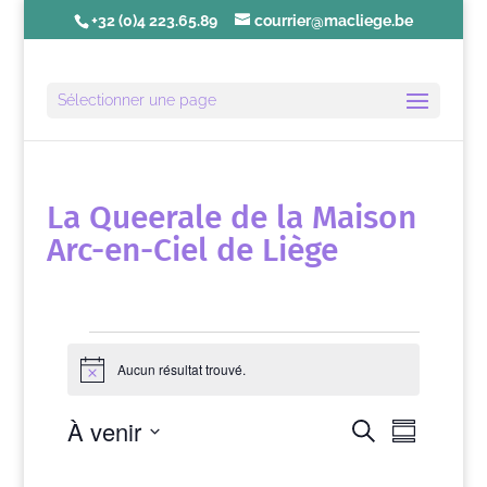
+32 (0)4 223.65.89
courrier@macliege.be
Sélectionner une page
La Queerale de la Maison
Arc-en-Ciel de Liège
Évènements
Aucun résultat trouvé.
N
o
t
N
R
À venir
R
i
e
R
a
c
e
c
é
S
e
v
c
h
s