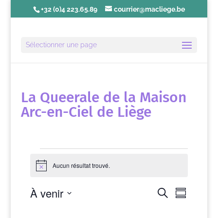
+32 (0)4 223.65.89
courrier@macliege.be
Sélectionner une page
La Queerale de la Maison
Arc-en-Ciel de Liège
Évènements
Aucun résultat trouvé.
N
o
t
N
R
À venir
R
i
e
R
a
c
e
c
é
S
e
v
c
h
s