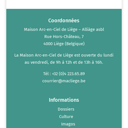
n
m
t
e
n
t
s
Coordonnées
Maison Arc-en-Ciel de Liège – Alliàge asbl
Rue Hors-Château, 7
4000 Liège (Belgique)
La Maison Arc-en-Ciel de Liège est ouverte du lundi
au vendredi, de 9h à 12h et de 13h à 16h.
Tél : +32 (0)4 223.65.89
courrier@macliege.be
Informations
Dossiers
Culture
Imagos