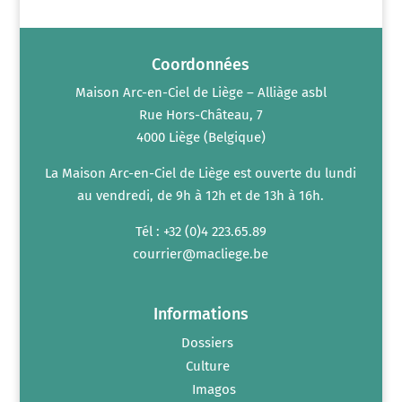
n
m
t
e
n
t
s
Coordonnées
Maison Arc-en-Ciel de Liège – Alliàge asbl
Rue Hors-Château, 7
4000 Liège (Belgique)
La Maison Arc-en-Ciel de Liège est ouverte du lundi
au vendredi, de 9h à 12h et de 13h à 16h.
Tél : +32 (0)4 223.65.89
courrier@macliege.be
Informations
Dossiers
Culture
Imagos