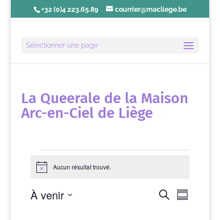
+32 (0)4 223.65.89
courrier@macliege.be
Sélectionner une page
La Queerale de la Maison
Arc-en-Ciel de Liège
Évènements
Aucun résultat trouvé.
N
o
t
N
R
À venir
R
i
e
R
a
c
e
c
é
S
e
v
c
h
s