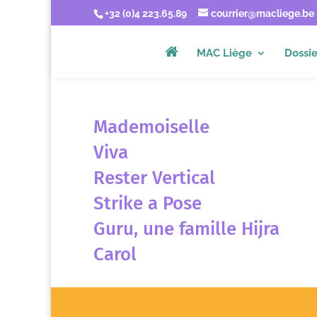
+32 (0)4 223.65.89
courrier@macliege.be
MAC Liège
Dossie
Mademoiselle
Viva
Rester Vertical
Strike a Pose
Guru, une famille Hijra
Carol