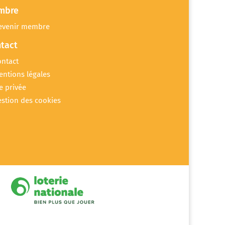
mbre
evenir membre
tact
ontact
entions légales
e privée
estion des cookies