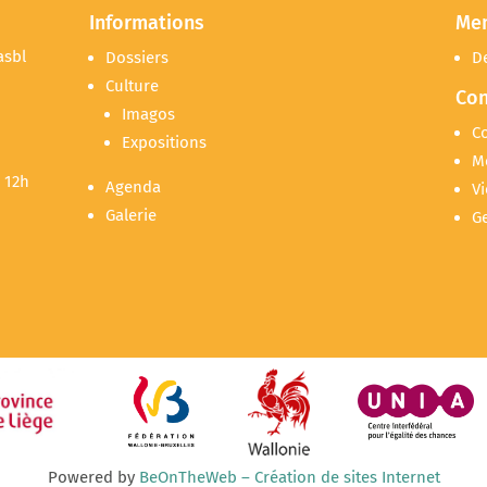
Informations
Me
asbl
Dossiers
D
Culture
Con
Imagos
C
Expositions
M
 12h
Agenda
Vi
Galerie
G
Powered by
BeOnTheWeb – Création de sites Internet