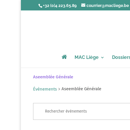
+32 (0)4 223.65.89
courrier@macliege.be
MAC Liège
Dossier
Aseemblée Générale
Aseemblée Générale
Évènements
Recherche
Évènements
Saisir
et
mot-
navigation
clé.
de