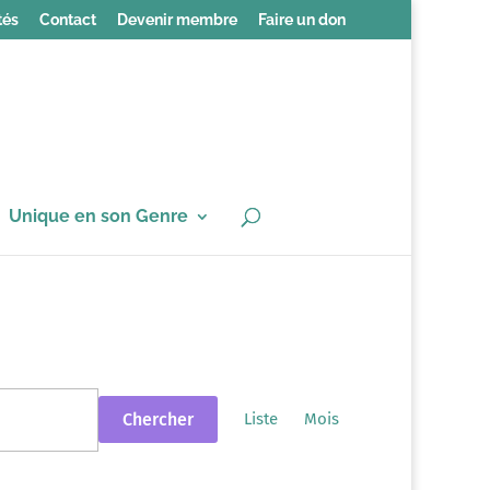
tés
Contact
Devenir membre
Faire un don
Unique en son Genre
Navigation
de
Chercher
Liste
Mois
vues
Évènement