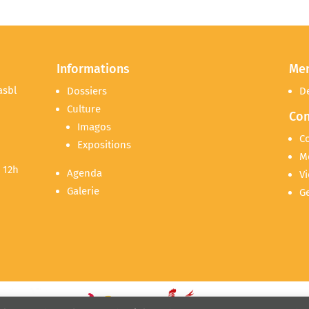
Informations
Me
asbl
Dossiers
D
Culture
Con
Imagos
C
Expositions
M
 12h
Agenda
Vi
Galerie
G