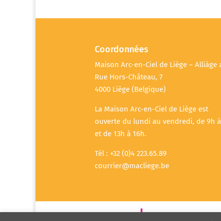
Coordonnées
Maison Arc-en-Ciel de Liège – Alliàge 
Rue Hors-Château, 7
4000 Liège (Belgique)
La Maison Arc-en-Ciel de Liège est
ouverte du lundi au vendredi, de 9h à
et de 13h à 16h.
Tél : +32 (0)4 223.65.89
courrier@macliege.be