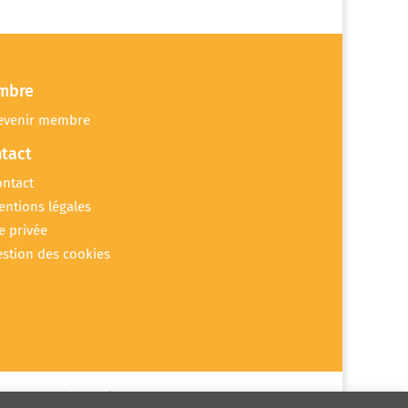
mbre
evenir membre
tact
ontact
entions légales
e privée
estion des cookies