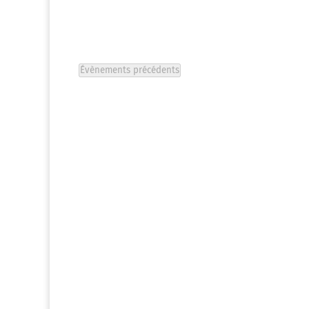
clé.
Évènements
précédents