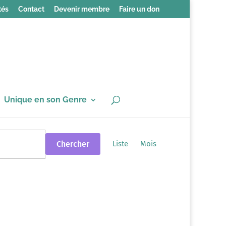
tés
Contact
Devenir membre
Faire un don
Unique en son Genre
Navigation
de
Chercher
Liste
Mois
vues
Évènement