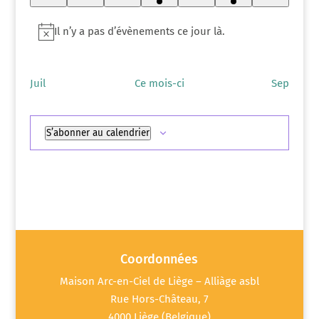
évènement
évènement
Il n’y a pas d’évènements ce jour là.
Notice
Juil
Ce mois-ci
Sep
S’abonner au calendrier
Coordonnées
Maison Arc-en-Ciel de Liège – Alliàge asbl
Rue Hors-Château, 7
4000 Liège (Belgique)