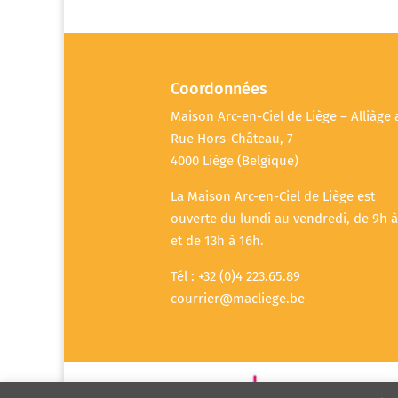
Coordonnées
Maison Arc-en-Ciel de Liège – Alliàge 
Rue Hors-Château, 7
4000 Liège (Belgique)
La Maison Arc-en-Ciel de Liège est
ouverte du lundi au vendredi, de 9h à
et de 13h à 16h.
Tél : +32 (0)4 223.65.89
courrier@macliege.be