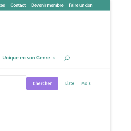
tés
Contact
Devenir membre
Faire un don
Unique en son Genre
Navigation
de
Chercher
Liste
Mois
vues
Évènement