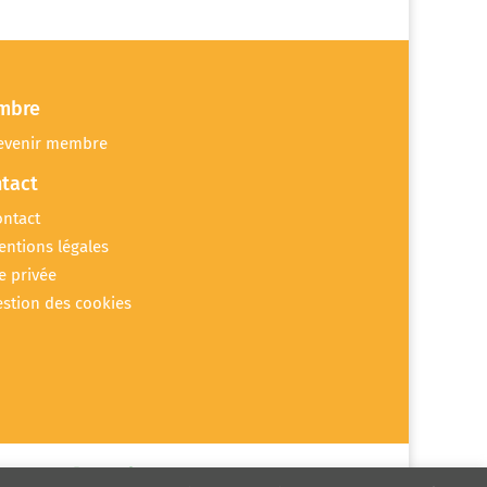
mbre
evenir membre
tact
ontact
entions légales
e privée
estion des cookies