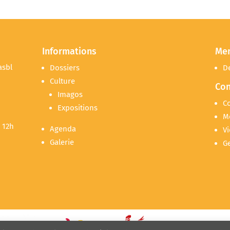
Informations
Me
asbl
Dossiers
D
Culture
Con
Imagos
C
Expositions
M
 12h
Agenda
Vi
Galerie
G