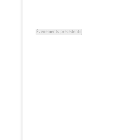
clé.
Évènements
précédents