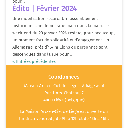
pour...
Édito | Février 2024
Une mobilisation record. Un rassemblement
historique. Une démocratie main dans la main. Le
week-end du 20 janvier 2024 restera, pour beaucoup,
un moment fort de solidarité et d’engagement. En
Allemagne, près d’1,4 millions de personnes sont
descendues dans la rue pour...
« Entrées précédentes
Coordonnées
Maison Arc-en-Ciel de Liège – Alliàge asbl
Rue Hors-Château, 7
4000 Liège (Belgique)
La Maison Arc-en-Ciel de Liège est ouverte du
lundi au vendredi, de 9h à 12h et de 13h à 16h.